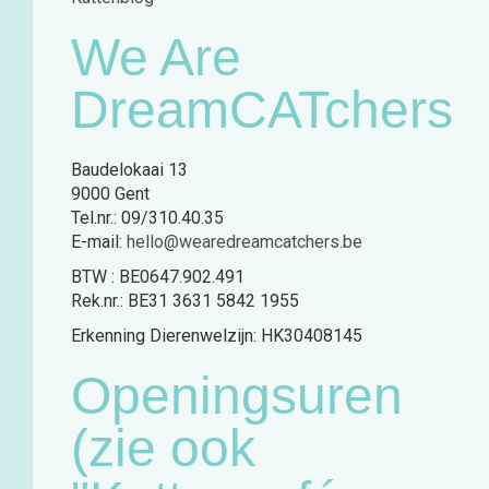
We Are
DreamCATchers
Baudelokaai 13
9000 Gent
Tel.nr.: 09/310.40.35
E-mail:
hello@wearedreamcatchers.be
BTW : BE0647.902.491
Rek.nr.: BE31 3631 5842 1955
Erkenning Dierenwelzijn: HK30408145
Openingsuren
(zie ook