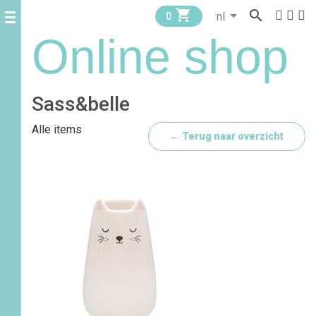


0
Online shop
Sass&belle
Alle items
← Terug naar overzicht