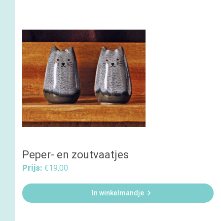
Peper- en zoutvaatjes
Prijs:
€19,00

In winkelmandje