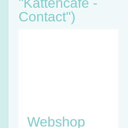
"Kattencafé -
Contact")
Café:
Woensdag
11u - 18u
Zaterdag
11u - 18u
Winkel en
infopunt:
Maandag
13u - 17u
Woensdag
11u - 18u
Vrijdag
13u - 18u
Zaterdag
11u - 18u
Webshop