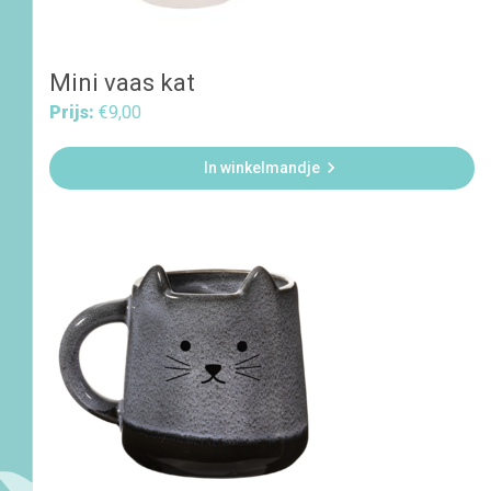
Mini vaas kat
Prijs:
€9,00

In winkelmandje