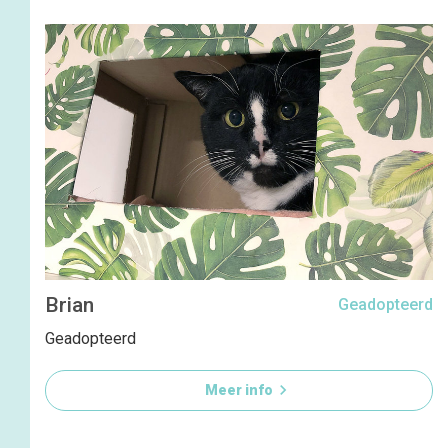
Brian
Geadopteerd
Geadopteerd

Meer info