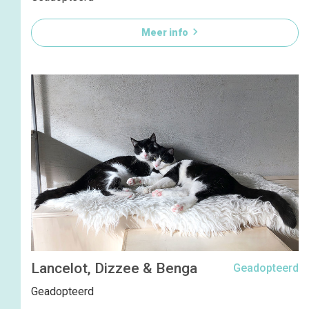

Meer info
Lancelot, Dizzee & Benga
Geadopteerd
Geadopteerd