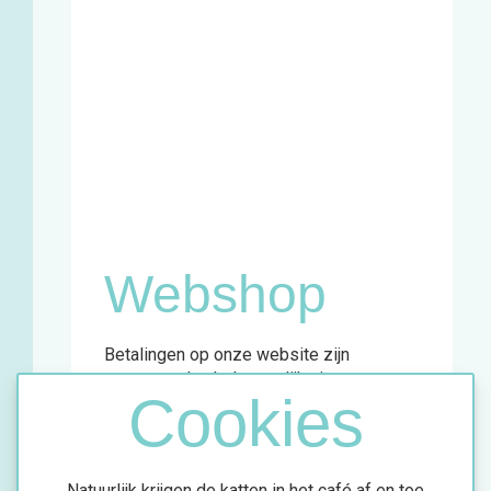
Zaterdag
11u - 18u
Winkel en
infopunt:
Maandag
13u - 17u
Woensdag
11u - 18u
Vrijdag
13u - 18u
Zaterdag
11u - 18u
Webshop
Betalingen op onze website zijn
momenteel enkel mogelijk via
Cookies
overschrijving.
Meer info vind je in de bevestigingsmail
van jouw aankoop.
Natuurlijk krijgen de katten in het café af en toe