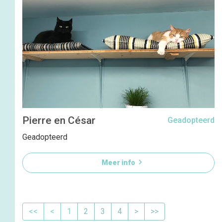
Pierre en César
Geadopteerd
Geadopteerd

Meer info
<<
<
1
2
3
4
>
>>