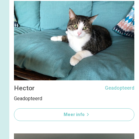
Hector
Geadopteerd
Geadopteerd

Meer info