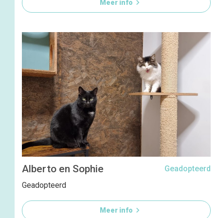

Meer info
Alberto en Sophie
Geadopteerd
Geadopteerd

Meer info