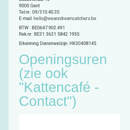
9000 Gent
Tel.nr.: 09/310.40.35
E-mail:
hello@wearedreamcatchers.be
BTW : BE0647.902.491
Rek.nr.: BE31 3631 5842 1955
Erkenning Dierenwelzijn: HK30408145
Openingsuren
(zie ook
"Kattencafé -
Contact")
Café:
Woensdag
11u - 18u