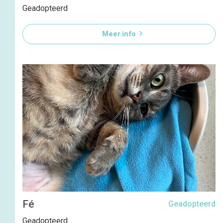
Geadopteerd

Meer info
Fé
Geadopteerd
Geadopteerd