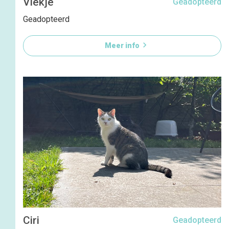
Vlekje
Geadopteerd
Geadopteerd

Meer info
Ciri
Geadopteerd