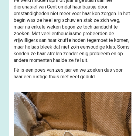
Fé werd midden april dit jaar afgestaan aan het
dierenasiel van Gent omdat haar baasje door
omstandigheden niet meer voor haar kon zorgen. In het
begin was ze heel erg schuw en stak ze zich weg,
maar na enkele weken begon ze toch aandacht te
zoeken. Met veel enthousiasme probeerden de
vrijwilligers aan haar knuffelnoden tegemoet te komen,
maar helaas bleek dat niet zo'n eenvoudige klus. Soms
konden ze haar strelen zonder enig probleem en op
andere momenten haalde ze fel uit.
Fé is een poes van zes jaar en we zoeken dus voor
haar een rustige thuis met veel geduld.