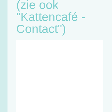
(zie ook
"Kattencafé -
Contact")
Café:
Woensdag
11u - 18u
Zaterdag
11u - 18u
Winkel en
infopunt:
Maandag
13u - 17u
Woensdag
11u - 18u
Vrijdag
13u - 18u
Zaterdag
11u - 18u