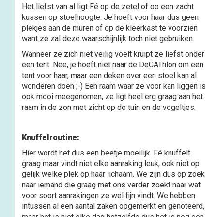
Het liefst van al ligt Fé op de zetel of op een zacht
kussen op stoelhoogte. Je hoeft voor haar dus geen
plekjes aan de muren of op de kleerkast te voorzien
want ze zal deze waarschijnlijk toch niet gebruiken.
Wanneer ze zich niet veilig voelt kruipt ze liefst onder
een tent. Nee, je hoeft niet naar de DeCAThlon om een
tent voor haar, maar een deken over een stoel kan al
wonderen doen ;-) Een raam waar ze voor kan liggen is
ook mooi meegenomen, ze ligt heel erg graag aan het
raam in de zon met zicht op de tuin en de vogeltjes.
Knuffelroutine:
Hier wordt het dus een beetje moeilijk. Fé knuffelt
graag maar vindt niet elke aanraking leuk, ook niet op
gelijk welke plek op haar lichaam. We zijn dus op zoek
naar iemand die graag met ons verder zoekt naar wat
voor soort aanrakingen ze wel fijn vindt. We hebben
intussen al een aantal zaken opgemerkt en genoteerd,
maar het is niet elke dag hetzelfde dus het is nog een