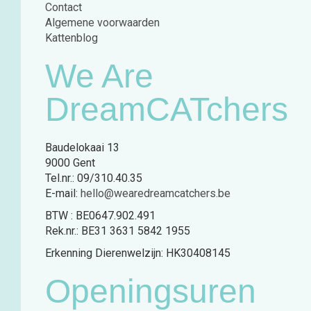
Contact
Algemene voorwaarden
Kattenblog
We Are
DreamCATchers
Baudelokaai 13
9000 Gent
Tel.nr.: 09/310.40.35
E-mail:
hello@wearedreamcatchers.be
BTW : BE0647.902.491
Rek.nr.: BE31 3631 5842 1955
Erkenning Dierenwelzijn: HK30408145
Openingsuren