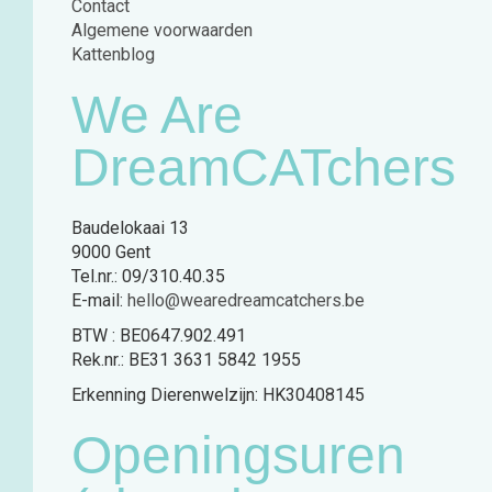
Contact
Algemene voorwaarden
Kattenblog
We Are
DreamCATchers
Baudelokaai 13
9000 Gent
Tel.nr.: 09/310.40.35
E-mail:
hello@wearedreamcatchers.be
BTW : BE0647.902.491
Rek.nr.: BE31 3631 5842 1955
Erkenning Dierenwelzijn: HK30408145
Openingsuren