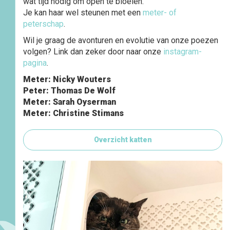
wat tijd nodig om open te bloeien.
Je kan haar wel steunen met een
meter- of
peterschap
.
Wil je graag de avonturen en evolutie van onze poezen
volgen? Link dan zeker door naar onze
instagram-
pagina
.
Meter: Nicky Wouters
Peter: Thomas De Wolf
Meter: Sarah Oyserman
Meter: Christine Stimans
Overzicht katten