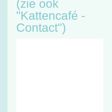
(zie ook
"Kattencafé -
Contact")
Café:
Woensdag
11u - 18u
Zaterdag
11u - 18u
Winkel en
infopunt:
Maandag
13u - 17u
Woensdag
11u - 18u
Vrijdag
13u - 18u
Zaterdag
11u - 18u