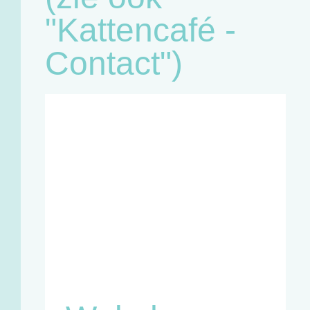
"Kattencafé -
Contact")
Café:
Woensdag
11u - 18u
Zaterdag
11u - 18u
Winkel en
infopunt:
Maandag
13u - 17u
Woensdag
11u - 18u
Vrijdag
13u - 18u
Zaterdag
11u - 18u