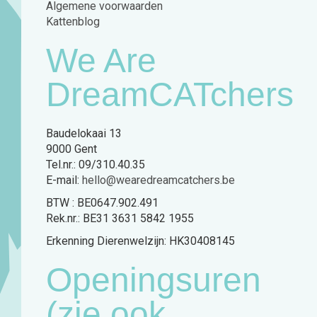
Algemene voorwaarden
Kattenblog
We Are
DreamCATchers
Baudelokaai 13
9000 Gent
Tel.nr.: 09/310.40.35
E-mail:
hello@wearedreamcatchers.be
BTW : BE0647.902.491
Rek.nr.: BE31 3631 5842 1955
Erkenning Dierenwelzijn: HK30408145
Openingsuren
(zie ook